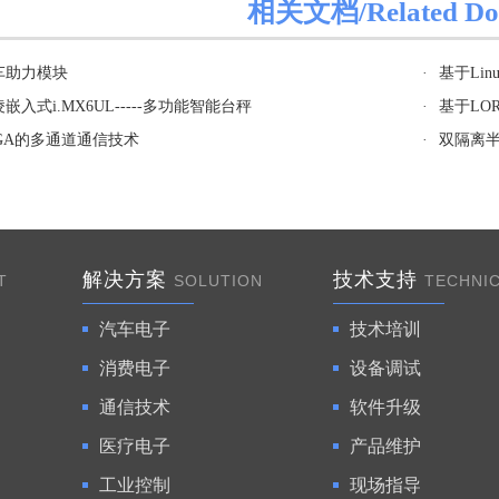
相关文档/Related Do
车助力模块
·
基于Li
嵌入式i.MX6UL-----多功能智能台秤
·
基于LO
GA的多通道通信技术
·
双隔离半
解决方案
技术支持
T
SOLUTION
TECHNI
汽车电子
技术培训
消费电子
设备调试
通信技术
软件升级
医疗电子
产品维护
工业控制
现场指导