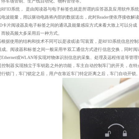
、停车场管制、生产线自动化、物料管理等。
RFID系统， 是由阅读器与电子标签也就是所谓的应答器及应用软件系统
线电波能量，用以驱动电路将内部的数据送出，此时Reader便依序接收
D卡片阅读器及电子标签之间的通讯及能量感应方式来看大致上可以分成：
，而较高频大多采用后一种方式。
据使用的结构和技术不同可以是读或读/写装置，是RFID系统信息控
组成。阅读器和标签之间一般采用半双工通信方式进行信息交换，同时阅
Ethernet或WLAN等实现对物体识别信息的采集、处理及远程传送等管理
制器实现独立于车钥匙之外的功能，车主自动控制车门的开关，在特点
进行锁门，车门锁定之后，用户在靠近车门特定距离之后，车门自动开锁