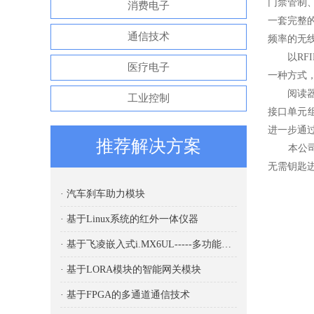
门禁管制
消费电子
一套完整的
通信技术
频率的无
以RFI
医疗电子
一种方式
阅读器根
工业控制
接口单元
进一步通过
推荐解决方案
本公司控
无需钥匙
· 汽车刹车助力模块
· 基于Linux系统的红外一体仪器
· 基于飞凌嵌入式i.MX6UL-----多功能智能台秤
· 基于LORA模块的智能网关模块
· 基于FPGA的多通道通信技术